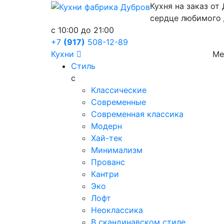
Кухня на заказ от
сердце любимого
c 10:00 до 21:00
+7
(917)
508-12-89
Кухни
Ме
Стиль
с
Классические
Современные
Современная классика
Модерн
Хай-тек
Минимализм
Прованс
Кантри
Эко
Лофт
Неоклассика
В скандинавском стиле