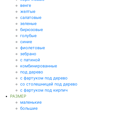
венге
желтые
салатовые
зеленые
бирюзовые
голубые
синие
фиолетовые
зебрано
с патиной
комбинированные
под дерево
с фартуком под дерево
со столешницей под дерево
с фартуком под кирпич
РАЗМЕР
маленькие
большие