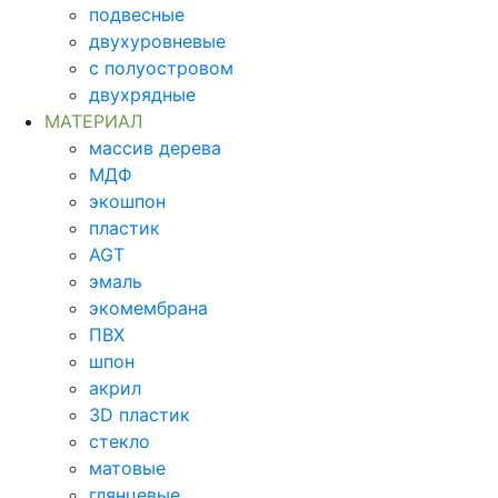
подвесные
двухуровневые
с полуостровом
двухрядные
МАТЕРИАЛ
массив дерева
МДФ
экошпон
пластик
AGT
эмаль
экомембрана
ПВХ
шпон
акрил
3D пластик
стекло
матовые
глянцевые