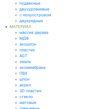
подвесные
двухуровневые
с полуостровом
двухрядные
МАТЕРИАЛ
массив дерева
МДФ
экошпон
пластик
AGT
эмаль
экомембрана
ПВХ
шпон
акрил
3D пластик
стекло
матовые
глянцевые