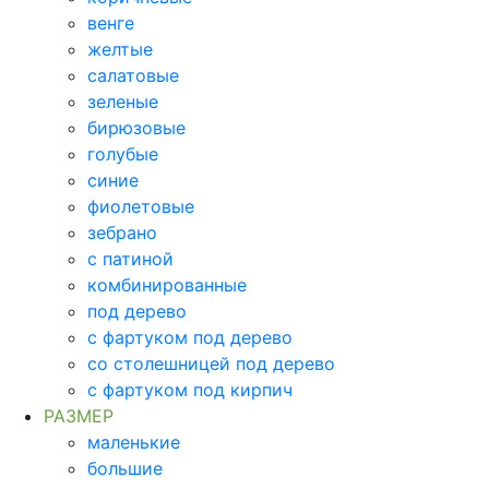
венге
желтые
салатовые
зеленые
бирюзовые
голубые
синие
фиолетовые
зебрано
с патиной
комбинированные
под дерево
с фартуком под дерево
со столешницей под дерево
с фартуком под кирпич
РАЗМЕР
маленькие
большие