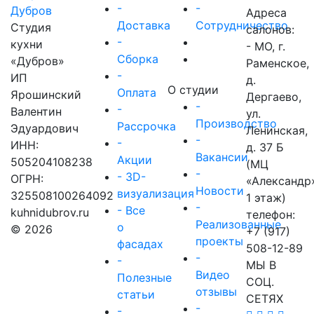
-
-
Адреса
Доставка
Сотрудничество
Студия
салонов:
-
кухни
- МО, г.
Сборка
«Дубров»
Раменское,
-
ИП
д.
О студии
Оплата
Ярошинский
Дергаево,
-
-
Валентин
ул.
Производство
Рассрочка
Эдуардович
Ленинская,
-
-
ИНН:
д. 37 Б
Вакансии
Акции
505204108238
(МЦ
-
- 3D-
ОГРН:
«Александр
Новости
визуализация
325508100264092
1 этаж)
-
- Все
kuhnidubrov.ru
телефон:
Реализованные
о
© 2026
+7 (917)
проекты
фасадах
508-12-89
-
-
МЫ В
Видео
Полезные
СОЦ.
отзывы
статьи
СЕТЯХ
-
-