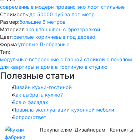
современные
модерн
прованс
эко
лофт
стильные
Стоимость:
до 50000 руб за пог. метр
Размер:
большие
6 метров
Материал:
экошпон
шпон
с фрезеровкой
Цвет:
светлые
коричневые
под дерево
Форма:
угловые
П-образные
Тип:
модульные
встроенные
с барной стойкой
с пеналом
для квартиры и дома
в гостиную
в студию
Полезные статьи
Дизайн кухни-гостиной
Как выбрать кухню?
Все о фасадах
Правила эксплуатации кухонной мебели
Вопрос/ответ
Покупателям
Дизайнерам
Контакты