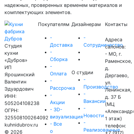
надежных, проверенных временем материалов и
комплектующих элементов.
Покупателям
Дизайнерам
Контакты
-
-
Адреса
Доставка
Сотрудничество
Студия
салонов:
-
кухни
- МО, г.
Сборка
«Дубров»
Раменское,
-
ИП
д.
О студии
Оплата
Ярошинский
Дергаево,
-
-
Валентин
ул.
Производство
Рассрочка
Эдуардович
Ленинская,
-
-
ИНН:
д. 37 Б
Вакансии
Акции
505204108238
(МЦ
-
- 3D-
ОГРН:
«Александр
Новости
визуализация
325508100264092
1 этаж)
-
- Все
kuhnidubrov.ru
телефон:
Реализованные
о
© 2026
+7 (917)