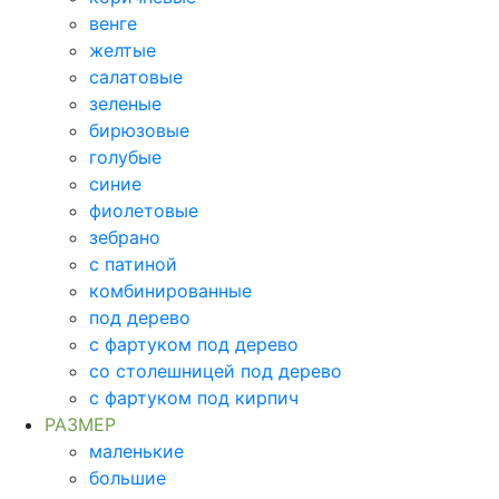
венге
желтые
салатовые
зеленые
бирюзовые
голубые
синие
фиолетовые
зебрано
с патиной
комбинированные
под дерево
с фартуком под дерево
со столешницей под дерево
с фартуком под кирпич
РАЗМЕР
маленькие
большие