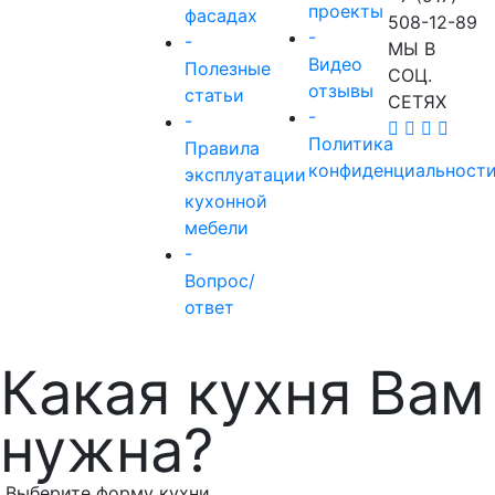
проекты
фасадах
508-12-89
-
-
МЫ В
Видео
Полезные
СОЦ.
отзывы
статьи
СЕТЯХ
-
-
Политика
Правила
конфиденциальност
эксплуатации
кухонной
мебели
-
Вопрос/
ответ
Какая кухня Вам
нужна?
Выберите форму кухни