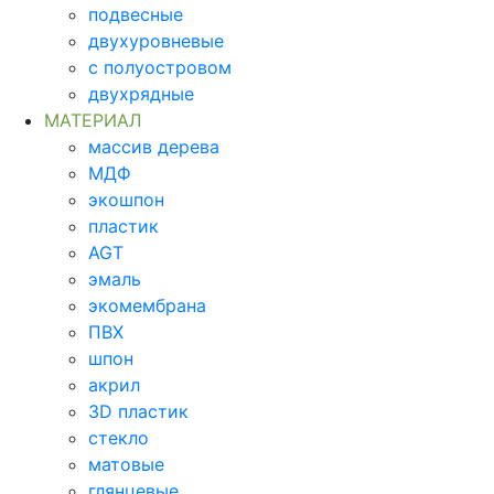
подвесные
двухуровневые
с полуостровом
двухрядные
МАТЕРИАЛ
массив дерева
МДФ
экошпон
пластик
AGT
эмаль
экомембрана
ПВХ
шпон
акрил
3D пластик
стекло
матовые
глянцевые