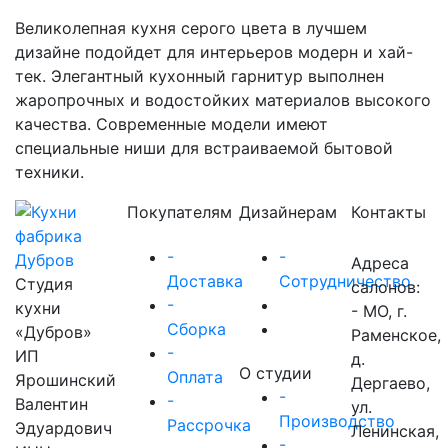
Великолепная кухня серого цвета в лучшем
дизайне подойдет для интерьеров модерн и хай-
тек. Элегантный кухонный гарнитур выполнен
жаропрочных и водостойких материалов высокого
качества. Современные модели имеют
специальные ниши для встраиваемой бытовой
техники.
Покупателям
Дизайнерам
Контакты
-
-
Адреса
Доставка
Сотрудничество
Студия
салонов:
-
кухни
- МО, г.
Сборка
«Дубров»
Раменское,
-
ИП
д.
О студии
Оплата
Ярошинский
Дергаево,
-
-
Валентин
ул.
Производство
Рассрочка
Эдуардович
Ленинская,
-