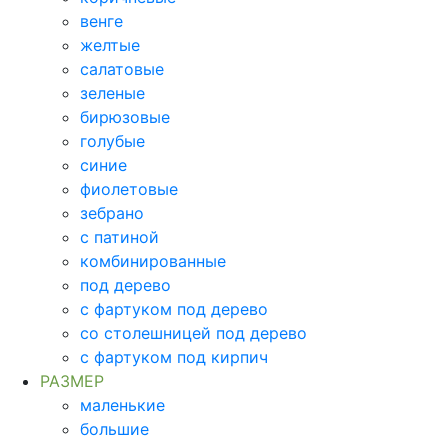
венге
желтые
салатовые
зеленые
бирюзовые
голубые
синие
фиолетовые
зебрано
с патиной
комбинированные
под дерево
с фартуком под дерево
со столешницей под дерево
с фартуком под кирпич
РАЗМЕР
маленькие
большие