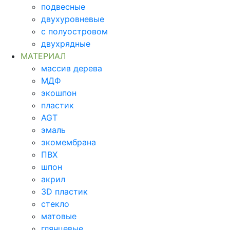
подвесные
двухуровневые
с полуостровом
двухрядные
МАТЕРИАЛ
массив дерева
МДФ
экошпон
пластик
AGT
эмаль
экомембрана
ПВХ
шпон
акрил
3D пластик
стекло
матовые
глянцевые