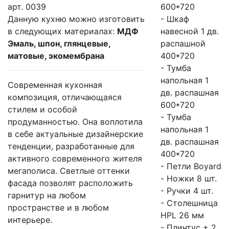
арт.
0039
600*720
Данную кухню можно изготовить
- Шкаф
в следующих материалах:
МДФ
навесной 1 дв.
Эмаль, шпон, глянцевые,
распашной
матовые, экомембрана
400*720
- Тумба
напольная 1
Современная кухонная
дв. распашная
композиция, отличающаяся
600*720
стилем и особой
- Тумба
продуманностью. Она воплотила
напольная 1
в себе актуальные дизайнерские
дв. распашная
тенденции, разработанные для
400*720
активного современного жителя
- Петли Boyard
мегаполиса. Светлые оттенки
- Ножки 8 шт.
фасада позволят расположить
- Ручки 4 шт.
гарнитур на любом
- Столешница
пространстве и в любом
HPL 26 мм
интерьере.
- Плинтус + 2