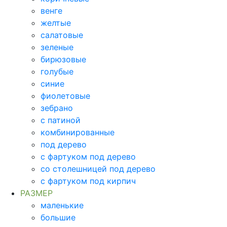
венге
желтые
салатовые
зеленые
бирюзовые
голубые
синие
фиолетовые
зебрано
с патиной
комбинированные
под дерево
с фартуком под дерево
со столешницей под дерево
с фартуком под кирпич
РАЗМЕР
маленькие
большие