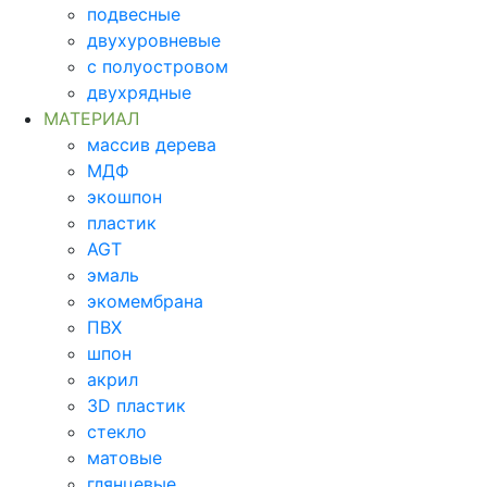
подвесные
двухуровневые
с полуостровом
двухрядные
МАТЕРИАЛ
массив дерева
МДФ
экошпон
пластик
AGT
эмаль
экомембрана
ПВХ
шпон
акрил
3D пластик
стекло
матовые
глянцевые