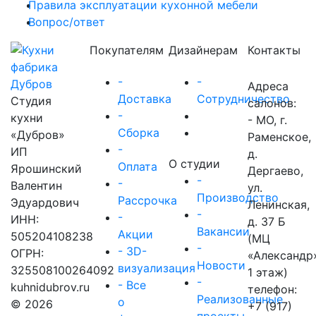
Правила эксплуатации кухонной мебели
Вопрос/ответ
Покупателям
Дизайнерам
Контакты
-
-
Адреса
Доставка
Сотрудничество
Студия
салонов:
-
кухни
- МО, г.
Сборка
«Дубров»
Раменское,
-
ИП
д.
О студии
Оплата
Ярошинский
Дергаево,
-
-
Валентин
ул.
Производство
Рассрочка
Эдуардович
Ленинская,
-
-
ИНН:
д. 37 Б
Вакансии
Акции
505204108238
(МЦ
-
- 3D-
ОГРН:
«Александр
Новости
визуализация
325508100264092
1 этаж)
-
- Все
kuhnidubrov.ru
телефон:
Реализованные
о
© 2026
+7 (917)