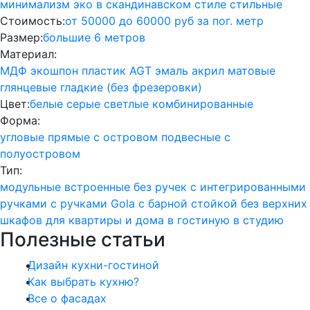
минимализм
эко
в скандинавском стиле
стильные
Стоимость:
от 50000 до 60000 руб за пог. метр
Размер:
большие
6 метров
Материал:
МДФ
экошпон
пластик
AGT
эмаль
акрил
матовые
глянцевые
гладкие (без фрезеровки)
Цвет:
белые
серые
светлые
комбинированные
Форма:
угловые
прямые
с островом
подвесные
с
полуостровом
Тип:
модульные
встроенные
без ручек
с интегрированными
ручками
с ручками Gola
с барной стойкой
без верхних
шкафов
для квартиры и дома
в гостиную
в студию
Полезные статьи
Дизайн кухни-гостиной
Как выбрать кухню?
Все о фасадах