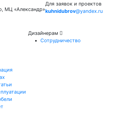
Для заявок и проектов
о, МЦ «Александр»
kuhnidubrov
@yandex.ru
Дизайнерам
Сотрудничество
зация
ах
татьи
сплуатации
ебели
ет