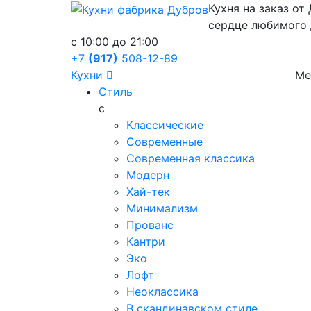
Кухня на заказ от
сердце любимого
c 10:00 до 21:00
+7
(917)
508-12-89
Кухни
Ме
Стиль
с
Классические
Современные
Современная классика
Модерн
Хай-тек
Минимализм
Прованс
Кантри
Эко
Лофт
Неоклассика
В скандинавском стиле