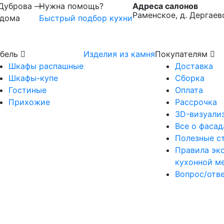
 Дуброва —
Нужна помощь?
Адреса салонов
Раменское, д. Дергаев
 дома
Быстрый подбор кухни
бель
Изделия из камня
Покупателям
Шкафы распашные
Доставка
Шкафы-купе
Сборка
Гостиные
Оплата
Прихожие
Рассрочка
3D-визуали
Все о фасад
Полезные с
Правила эк
кухонной м
Вопрос/отв