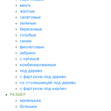
венге
желтые
салатовые
зеленые
бирюзовые
голубые
синие
фиолетовые
зебрано
с патиной
комбинированные
под дерево
с фартуком под дерево
со столешницей под дерево
с фартуком под кирпич
РАЗМЕР
маленькие
большие