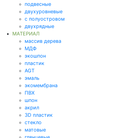
подвесные
двухуровневые
с полуостровом
двухрядные
МАТЕРИАЛ
массив дерева
МДФ
экошпон
пластик
AGT
эмаль
экомембрана
ПВХ
шпон
акрил
3D пластик
стекло
матовые
глянцевые