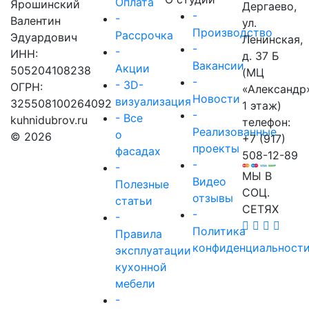
Оплата
Ярошинский
Дергаево,
-
-
Валентин
ул.
Производство
Рассрочка
Эдуардович
Ленинская,
-
-
ИНН:
д. 37 Б
Вакансии
Акции
505204108238
(МЦ
-
- 3D-
ОГРН:
«Александр
Новости
визуализация
325508100264092
1 этаж)
-
- Все
kuhnidubrov.ru
телефон:
Реализованные
о
© 2026
+7 (917)
проекты
фасадах
508-12-89
-
-
МЫ В
Видео
Полезные
СОЦ.
отзывы
статьи
СЕТЯХ
-
-
Политика
Правила
конфиденциальност
эксплуатации
кухонной
мебели
-