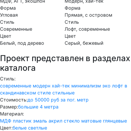
МДФ, АГТ, экошпон
Модерн, хай-тек
Форма
Форма
Угловая
Прямая, с островом
Стиль
Стиль
Современные
Лофт, современные
Цвет
Цвет
Белый, под дерево
Серый, бежевый
Проект представлен в разделах
каталога
Стиль:
современные
модерн
хай-тек
минимализм
эко
лофт
в
скандинавском стиле
стильные
Стоимость:
до 50000 руб за пог. метр
Размер:
большие
4 метра
Материал:
МДФ
пластик
эмаль
акрил
стекло
матовые
глянцевые
Цвет:
белые
светлые