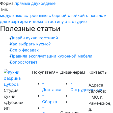
Форма:
прямые
двухрядные
Тип:
модульные
встроенные
с барной стойкой
с пеналом
для квартиры и дома
в гостиную
в студию
Полезные статьи
Дизайн кухни-гостиной
Как выбрать кухню?
Все о фасадах
Правила эксплуатации кухонной мебели
Вопрос/ответ
Покупателям
Дизайнерам
Контакты
-
-
Адреса
Доставка
Сотрудничество
Студия
салонов:
-
кухни
- МО, г.
Сборка
«Дубров»
Раменское,
-
ИП
д.
О студии