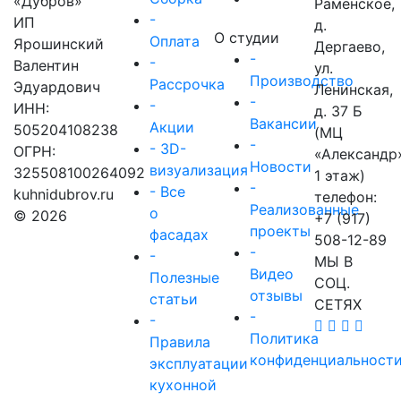
«Дубров»
Раменское,
-
ИП
д.
О студии
Оплата
Ярошинский
Дергаево,
-
-
Валентин
ул.
Производство
Рассрочка
Эдуардович
Ленинская,
-
-
ИНН:
д. 37 Б
Вакансии
Акции
505204108238
(МЦ
-
- 3D-
ОГРН:
«Александр
Новости
визуализация
325508100264092
1 этаж)
-
- Все
kuhnidubrov.ru
телефон:
Реализованные
о
© 2026
+7 (917)
проекты
фасадах
508-12-89
-
-
МЫ В
Видео
Полезные
СОЦ.
отзывы
статьи
СЕТЯХ
-
-
Политика
Правила
конфиденциальност
эксплуатации
кухонной