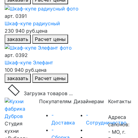
арт.
0391
Шкаф-купе радиусный
230 940 руб.
цена
заказать
Расчет цены
арт.
0392
Шкаф-купе Элефант
100 940 руб.
цена
заказать
Расчет цены
Загрузка товаров ...
Покупателям
Дизайнерам
Контакты
-
-
Адреса
Доставка
Сотрудничество
Студия
салонов:
-
кухни
- МО, г.
Сборка