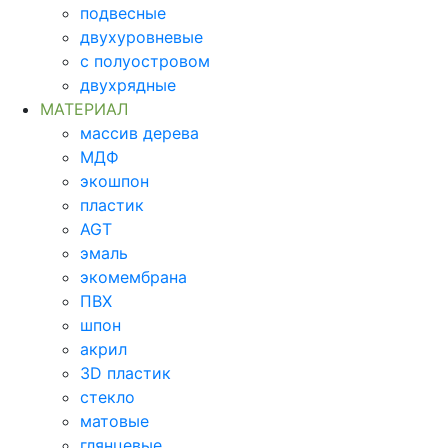
подвесные
двухуровневые
с полуостровом
двухрядные
МАТЕРИАЛ
массив дерева
МДФ
экошпон
пластик
AGT
эмаль
экомембрана
ПВХ
шпон
акрил
3D пластик
стекло
матовые
глянцевые