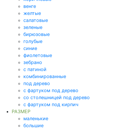
венге
желтые
салатовые
зеленые
бирюзовые
голубые
синие
фиолетовые
зебрано
с патиной
комбинированные
под дерево
с фартуком под дерево
со столешницей под дерево
с фартуком под кирпич
РАЗМЕР
маленькие
большие