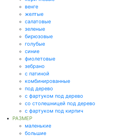
венге
желтые
салатовые
зеленые
бирюзовые
голубые
синие
фиолетовые
зебрано
с патиной
комбинированные
под дерево
с фартуком под дерево
со столешницей под дерево
с фартуком под кирпич
РАЗМЕР
маленькие
большие