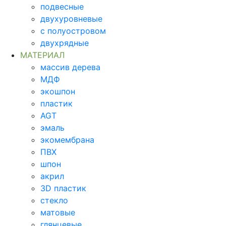
подвесные
двухуровневые
с полуостровом
двухрядные
МАТЕРИАЛ
массив дерева
МДФ
экошпон
пластик
AGT
эмаль
экомембрана
ПВХ
шпон
акрил
3D пластик
стекло
матовые
глянцевые