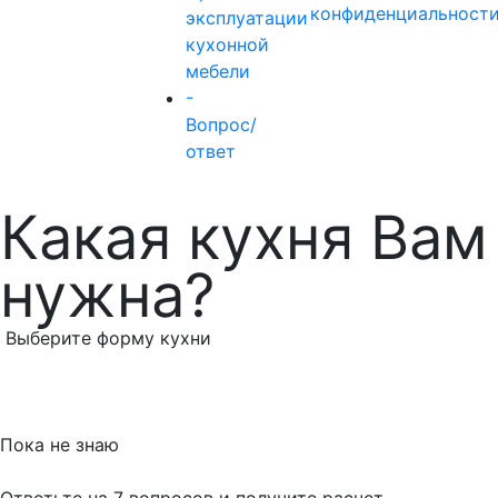
конфиденциальност
эксплуатации
кухонной
мебели
-
Вопрос/
ответ
Какая кухня Вам
нужна?
Выберите форму кухни
Пока не знаю
Ответьте на 7 вопросов и получите расчет