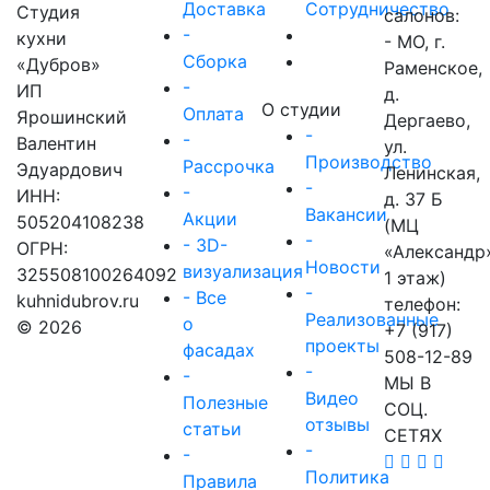
Доставка
Сотрудничество
Студия
салонов:
-
кухни
- МО, г.
Сборка
«Дубров»
Раменское,
-
ИП
д.
О студии
Оплата
Ярошинский
Дергаево,
-
-
Валентин
ул.
Производство
Рассрочка
Эдуардович
Ленинская,
-
-
ИНН:
д. 37 Б
Вакансии
Акции
505204108238
(МЦ
-
- 3D-
ОГРН:
«Александр
Новости
визуализация
325508100264092
1 этаж)
-
- Все
kuhnidubrov.ru
телефон:
Реализованные
о
© 2026
+7 (917)
проекты
фасадах
508-12-89
-
-
МЫ В
Видео
Полезные
СОЦ.
отзывы
статьи
СЕТЯХ
-
-
Политика
Правила