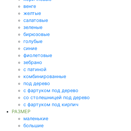
венге
желтые
салатовые
зеленые
бирюзовые
голубые
синие
фиолетовые
зебрано
с патиной
комбинированные
под дерево
с фартуком под дерево
со столешницей под дерево
с фартуком под кирпич
РАЗМЕР
маленькие
большие