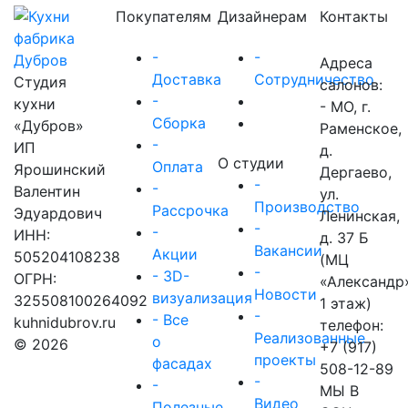
Покупателям
Дизайнерам
Контакты
-
-
Адреса
Доставка
Сотрудничество
Студия
салонов:
-
кухни
- МО, г.
Сборка
«Дубров»
Раменское,
-
ИП
д.
О студии
Оплата
Ярошинский
Дергаево,
-
-
Валентин
ул.
Производство
Рассрочка
Эдуардович
Ленинская,
-
-
ИНН:
д. 37 Б
Вакансии
Акции
505204108238
(МЦ
-
- 3D-
ОГРН:
«Александр
Новости
визуализация
325508100264092
1 этаж)
-
- Все
kuhnidubrov.ru
телефон:
Реализованные
о
© 2026
+7 (917)
проекты
фасадах
508-12-89
-
-
МЫ В
Видео
Полезные