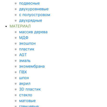
подвесные
двухуровневые
с полуостровом
двухрядные
МАТЕРИАЛ
массив дерева
МДФ
экошпон
пластик
AGT
эмаль
экомембрана
ПВХ
шпон
акрил
3D пластик
стекло
матовые
глянцевые