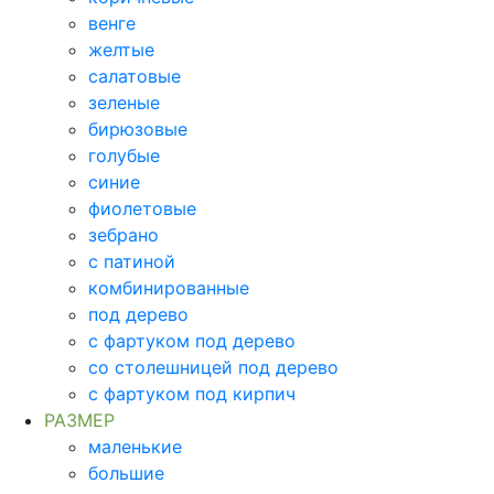
венге
желтые
салатовые
зеленые
бирюзовые
голубые
синие
фиолетовые
зебрано
с патиной
комбинированные
под дерево
с фартуком под дерево
со столешницей под дерево
с фартуком под кирпич
РАЗМЕР
маленькие
большие