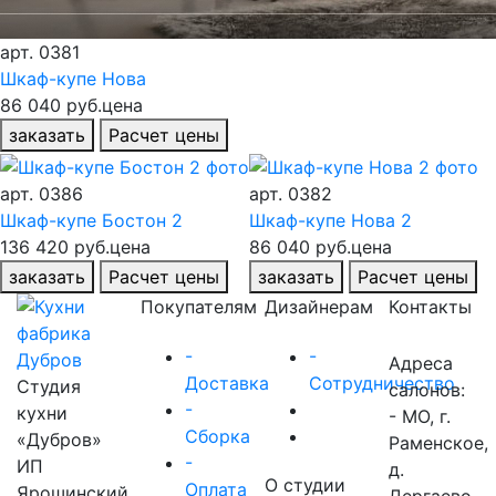
арт.
0381
Шкаф-купе Нова
86 040 руб.
цена
заказать
Расчет цены
арт.
0386
арт.
0382
Шкаф-купе Бостон 2
Шкаф-купе Нова 2
136 420 руб.
цена
86 040 руб.
цена
заказать
Расчет цены
заказать
Расчет цены
Покупателям
Дизайнерам
Контакты
-
-
Адреса
Доставка
Сотрудничество
Студия
салонов:
-
кухни
- МО, г.
Сборка
«Дубров»
Раменское,
-
ИП
д.
О студии
Оплата
Ярошинский
Дергаево,