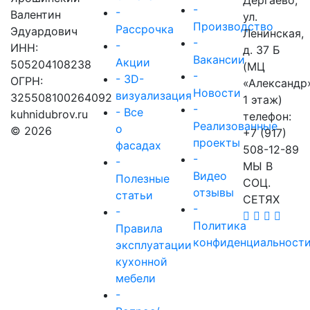
-
-
Валентин
ул.
Производство
Рассрочка
Эдуардович
Ленинская,
-
-
ИНН:
д. 37 Б
Вакансии
Акции
505204108238
(МЦ
-
- 3D-
ОГРН:
«Александр
Новости
визуализация
325508100264092
1 этаж)
-
- Все
kuhnidubrov.ru
телефон:
Реализованные
о
© 2026
+7 (917)
проекты
фасадах
508-12-89
-
-
МЫ В
Видео
Полезные
СОЦ.
отзывы
статьи
СЕТЯХ
-
-
Политика
Правила
конфиденциальност
эксплуатации
кухонной
мебели
-