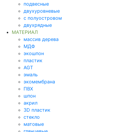
подвесные
двухуровневые
с полуостровом
двухрядные
МАТЕРИАЛ
массив дерева
МДФ
экошпон
пластик
AGT
эмаль
экомембрана
ПВХ
шпон
акрил
3D пластик
стекло
матовые
глянцевые