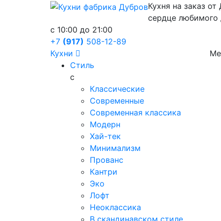
Кухня на заказ от
сердце любимого
c 10:00 до 21:00
+7
(917)
508-12-89
Кухни
Ме
Стиль
с
Классические
Современные
Современная классика
Модерн
Хай-тек
Минимализм
Прованс
Кантри
Эко
Лофт
Неоклассика
В скандинавском стиле