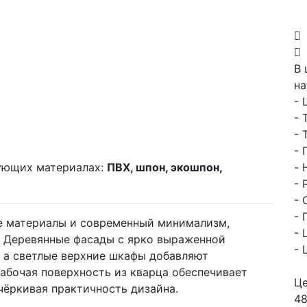
В 
на
- 
- 
- 
- 
ующих материалах:
ПВХ, шпон, экошпон,
- 
- 
- 
- 
ые материалы и современный минимализм,
- 
. Деревянные фасады с ярко выраженной
- 
 а светлые верхние шкафы добавляют
Рабочая поверхность из кварца обеспечивает
Це
чёркивая практичность дизайна.
48