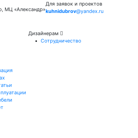
Для заявок и проектов
о, МЦ «Александр»
kuhnidubrov
@yandex.ru
Дизайнерам
Сотрудничество
зация
ах
татьи
сплуатации
ебели
ет