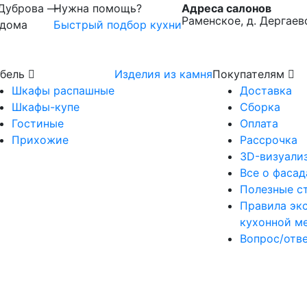
 Дуброва —
Нужна помощь?
Адреса салонов
Раменское, д. Дергаев
 дома
Быстрый подбор кухни
бель
Изделия из камня
Покупателям
Шкафы распашные
Доставка
Шкафы-купе
Сборка
Гостиные
Оплата
Прихожие
Рассрочка
3D-визуали
Все о фасад
Полезные с
Правила эк
кухонной м
Вопрос/отв