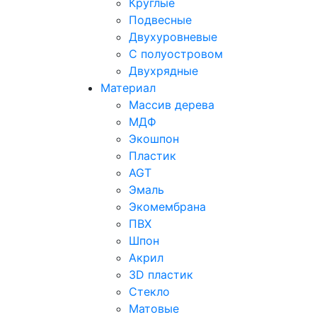
Круглые
Previous
Подвесные
Двухуровневые
С полуостровом
Двухрядные
Материал
Массив дерева
МДФ
Экошпон
Пластик
AGT
Эмаль
Экомембрана
ПВХ
Шпон
Акрил
3D пластик
Стекло
Матовые