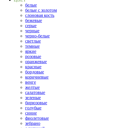
белые
белые с золотом
слоновая кость
бежевые
серые
черные
черно-белые
светлые
темные
яркие
розовые
оранжевые
красные
бордовые
коричневые
венге
желтые
салатовые
зеленые
бирюзовые
голубые
синие
фиолетовые
зебрано