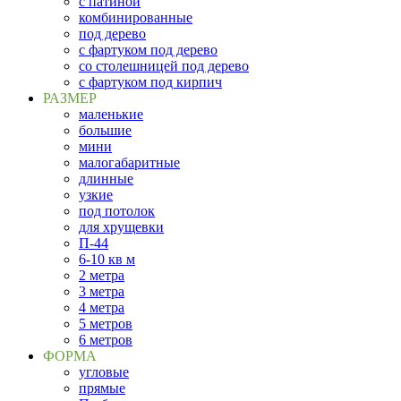
с патиной
комбинированные
под дерево
с фартуком под дерево
со столешницей под дерево
с фартуком под кирпич
РАЗМЕР
маленькие
большие
мини
малогабаритные
длинные
узкие
под потолок
для хрущевки
П-44
6-10 кв м
2 метра
3 метра
4 метра
5 метров
6 метров
ФОРМА
угловые
прямые