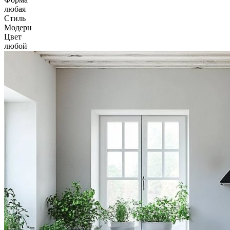
любая
Стиль
Модерн
Цвет
любой