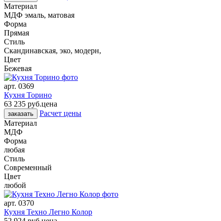
Материал
МДФ эмаль, матовая
Форма
Прямая
Стиль
Скандинавская, эко, модерн,
Цвет
Бежевая
арт.
0369
Кухня Торино
63 235 руб.
цена
Расчет цены
заказать
Материал
МДФ
Форма
любая
Стиль
Современный
Цвет
любой
арт.
0370
Кухня Техно Легно Колор
52 924 руб.
цена