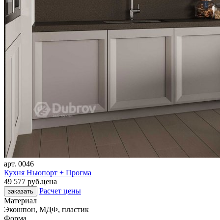
арт.
0046
Кухня Ньюпорт + Прогма
49 577 руб.
цена
Расчет цены
заказать
Материал
Экошпон, МДФ, пластик
Форма