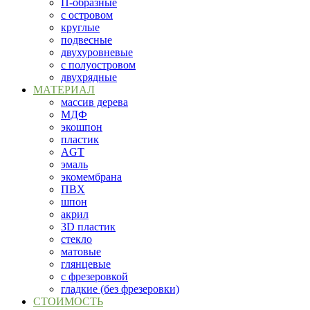
П-образные
с островом
круглые
подвесные
двухуровневые
с полуостровом
двухрядные
МАТЕРИАЛ
массив дерева
МДФ
экошпон
пластик
AGT
эмаль
экомембрана
ПВХ
шпон
акрил
3D пластик
стекло
матовые
глянцевые
с фрезеровкой
гладкие (без фрезеровки)
СТОИМОСТЬ