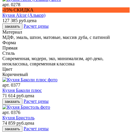
арт.
0278
-15% СКИДКА
Кухня Alcor (Алькор)
127 385 руб.
цена
Расчет цены
заказать
Материал
МДФ, эмаль, шпон, матовые, массив дуба, с патиной
Форма
Прямая
Стиль
Современная, модерн, эко, минимализм, арт-деко,
неоклассика, современная классика
Цвет
Коричневый
арт.
0377
Кухня Баколи плюс
71 614 руб.
цена
Расчет цены
заказать
арт.
0376
Кухня Бристоль
74 859 руб.
цена
Расчет цены
заказать