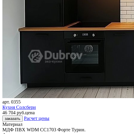
арт.
0355
Кухня Солсбери
46 704 руб.
цена
Расчет цены
заказать
Материал
МДФ ПВХ WDM CC1703 Форте Турин.