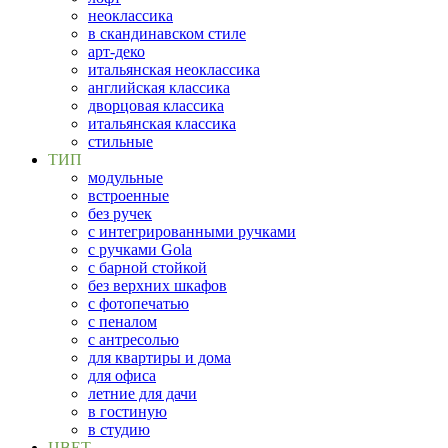
неоклассика
в скандинавском стиле
арт-деко
итальянская неоклассика
английская классика
дворцовая классика
итальянская классика
стильные
ТИП
модульные
встроенные
без ручек
с интегрированными ручками
с ручками Gola
с барной стойкой
без верхних шкафов
с фотопечатью
с пеналом
с антресолью
для квартиры и дома
для офиса
летние для дачи
в гостиную
в студию
ЦВЕТ