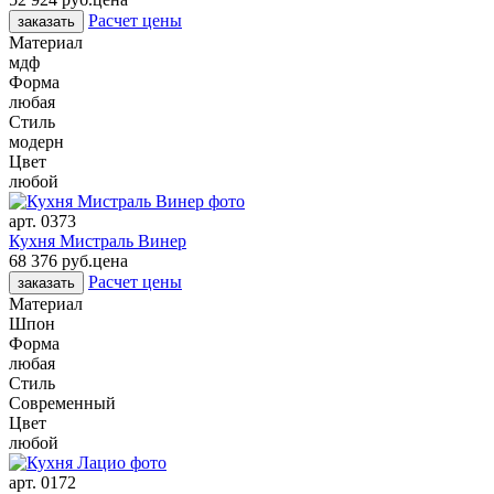
Расчет цены
заказать
Материал
мдф
Форма
любая
Стиль
модерн
Цвет
любой
арт.
0373
Кухня Мистраль Винер
68 376 руб.
цена
Расчет цены
заказать
Материал
Шпон
Форма
любая
Стиль
Современный
Цвет
любой
арт.
0172