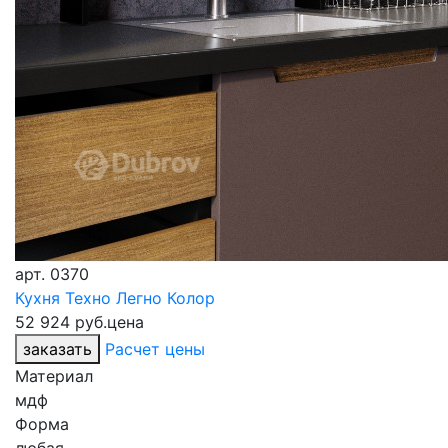
арт.
0370
Кухня Техно Легно Колор
52 924 руб.
цена
заказать
Расчет цены
Материал
мдф
Форма