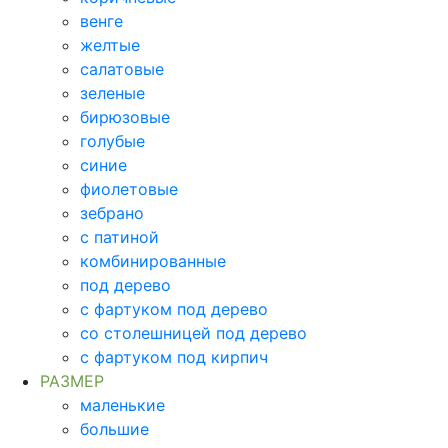
венге
желтые
салатовые
зеленые
бирюзовые
голубые
синие
фиолетовые
зебрано
с патиной
комбинированные
под дерево
с фартуком под дерево
со столешницей под дерево
с фартуком под кирпич
РАЗМЕР
маленькие
большие