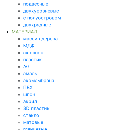
подвесные
двухуровневые
с полуостровом
двухрядные
МАТЕРИАЛ
массив дерева
МДФ
экошпон
пластик
AGT
эмаль
экомембрана
ПВХ
шпон
акрил
3D пластик
стекло
матовые
глянцевые