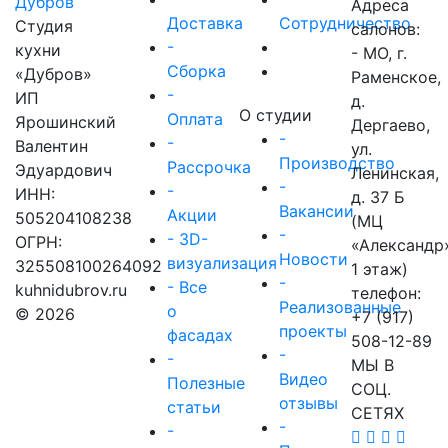
Адреса
Доставка
Сотрудничество
Студия
салонов:
-
кухни
- МО, г.
Сборка
«Дубров»
Раменское,
-
ИП
д.
О студии
Оплата
Ярошинский
Дергаево,
-
-
Валентин
ул.
Производство
Рассрочка
Эдуардович
Ленинская,
-
-
ИНН:
д. 37 Б
Вакансии
Акции
505204108238
(МЦ
-
- 3D-
ОГРН:
«Александр
Новости
визуализация
325508100264092
1 этаж)
-
- Все
kuhnidubrov.ru
телефон:
Реализованные
о
© 2026
+7 (917)
проекты
фасадах
508-12-89
-
-
МЫ В
Видео
Полезные
СОЦ.
отзывы
статьи
СЕТЯХ
-
-