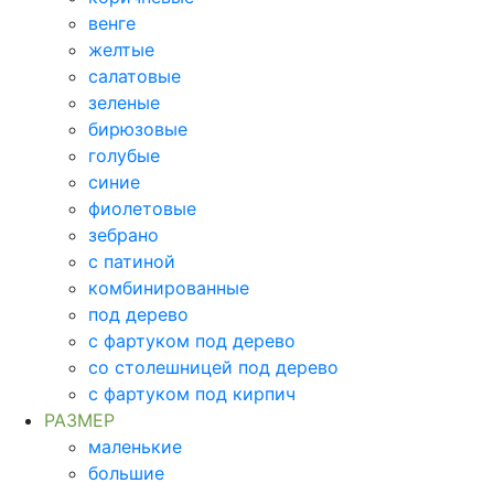
венге
желтые
салатовые
зеленые
бирюзовые
голубые
синие
фиолетовые
зебрано
с патиной
комбинированные
под дерево
с фартуком под дерево
со столешницей под дерево
с фартуком под кирпич
РАЗМЕР
маленькие
большие