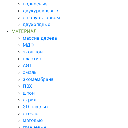
подвесные
двухуровневые
с полуостровом
двухрядные
МАТЕРИАЛ
массив дерева
МДФ
экошпон
пластик
AGT
эмаль
экомембрана
ПВХ
шпон
акрил
3D пластик
стекло
матовые
глянцевые