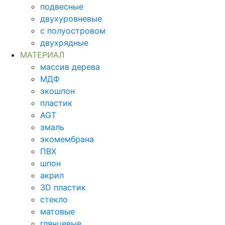
подвесные
двухуровневые
с полуостровом
двухрядные
МАТЕРИАЛ
массив дерева
МДФ
экошпон
пластик
AGT
эмаль
экомембрана
ПВХ
шпон
акрил
3D пластик
стекло
матовые
глянцевые