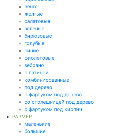
венге
желтые
салатовые
зеленые
бирюзовые
голубые
синие
фиолетовые
зебрано
с патиной
комбинированные
под дерево
с фартуком под дерево
со столешницей под дерево
с фартуком под кирпич
РАЗМЕР
маленькие
большие