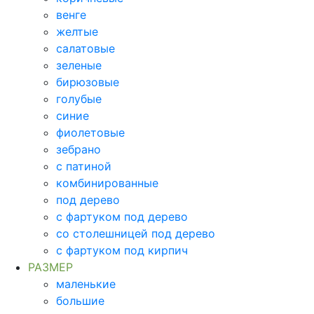
венге
желтые
салатовые
зеленые
бирюзовые
голубые
синие
фиолетовые
зебрано
с патиной
комбинированные
под дерево
с фартуком под дерево
со столешницей под дерево
с фартуком под кирпич
РАЗМЕР
маленькие
большие