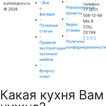
-
- Все
kuhnidubrov.ru
телефон:
Реализованные
о
© 2026
+7 (917)
проекты
фасадах
508-12-89
-
-
МЫ В
Видео
Полезные
СОЦ.
отзывы
статьи
СЕТЯХ
-
-
Политика
Правила
конфиденциальност
эксплуатации
кухонной
мебели
-
Вопрос/
ответ
Какая кухня Вам