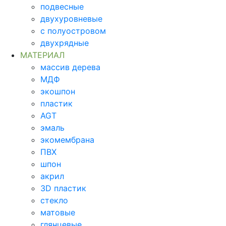
подвесные
двухуровневые
с полуостровом
двухрядные
МАТЕРИАЛ
массив дерева
МДФ
экошпон
пластик
AGT
эмаль
экомембрана
ПВХ
шпон
акрил
3D пластик
стекло
матовые
глянцевые