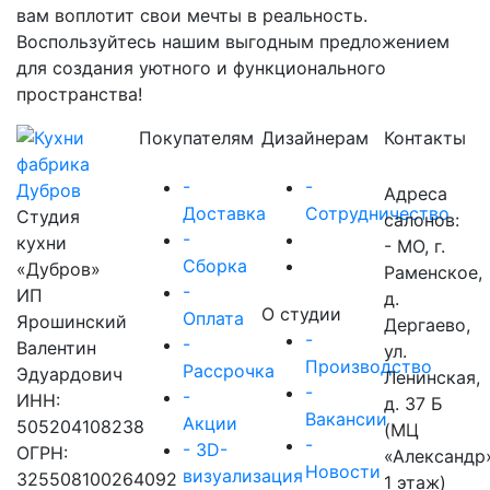
вам воплотит свои мечты в реальность.
Воспользуйтесь нашим выгодным предложением
для создания уютного и функционального
пространства!
Покупателям
Дизайнерам
Контакты
-
-
Адреса
Доставка
Сотрудничество
Студия
салонов:
-
кухни
- МО, г.
Сборка
«Дубров»
Раменское,
-
ИП
д.
О студии
Оплата
Ярошинский
Дергаево,
-
-
Валентин
ул.
Производство
Рассрочка
Эдуардович
Ленинская,
-
-
ИНН:
д. 37 Б
Вакансии
Акции
505204108238
(МЦ
-
- 3D-
ОГРН:
«Александр
Новости
визуализация
325508100264092
1 этаж)