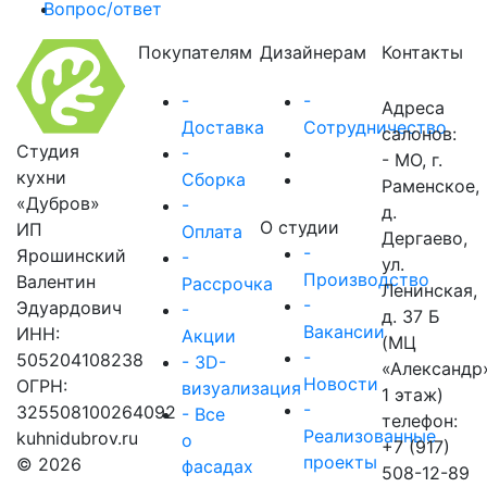
Вопрос/ответ
Покупателям
Дизайнерам
Контакты
-
-
Адреса
Доставка
Сотрудничество
салонов:
Студия
-
- МО, г.
кухни
Сборка
Раменское,
«Дубров»
-
д.
О студии
ИП
Оплата
Дергаево,
-
Ярошинский
-
ул.
Производство
Валентин
Рассрочка
Ленинская,
-
Эдуардович
-
д. 37 Б
Вакансии
ИНН:
Акции
(МЦ
-
505204108238
- 3D-
«Александр
Новости
ОГРН:
визуализация
1 этаж)
-
325508100264092
- Все
телефон:
Реализованные
kuhnidubrov.ru
о
+7 (917)
проекты
© 2026
фасадах
508-12-89