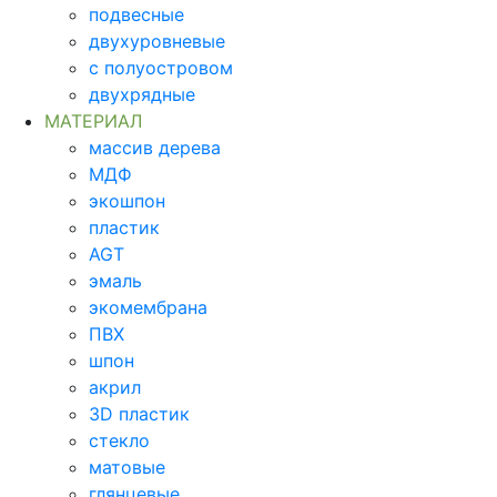
подвесные
двухуровневые
с полуостровом
двухрядные
МАТЕРИАЛ
массив дерева
МДФ
экошпон
пластик
AGT
эмаль
экомембрана
ПВХ
шпон
акрил
3D пластик
стекло
матовые
глянцевые