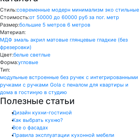
Стиль:
современные
модерн
минимализм
эко
стильные
Стоимость:
от 50000 до 60000 руб за пог. метр
Размер:
большие
5 метров
6 метров
Материал:
МДФ
эмаль
акрил
матовые
глянцевые
гладкие (без
фрезеровки)
Цвет:
белые
светлые
Форма:
угловые
Тип:
модульные
встроенные
без ручек
с интегрированными
ручками
с ручками Gola
с пеналом
для квартиры и
дома
в гостиную
в студию
Полезные статьи
Дизайн кухни-гостиной
Как выбрать кухню?
Все о фасадах
Правила эксплуатации кухонной мебели