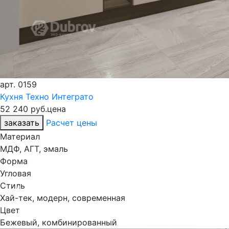
арт.
0159
Кухня Техно Интеграто
52 240 руб.
цена
заказать
Расчет цены
Материал
МДФ, АГТ, эмаль
Форма
Угловая
Стиль
Previous
Nex
Хай-тек, модерн, современная
Цвет
Бежевый, комбинированный