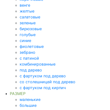
венге
желтые
салатовые
зеленые
бирюзовые
голубые
синие
фиолетовые
зебрано
с патиной
комбинированные
под дерево
с фартуком под дерево
со столешницей под дерево
с фартуком под кирпич
РАЗМЕР
маленькие
большие