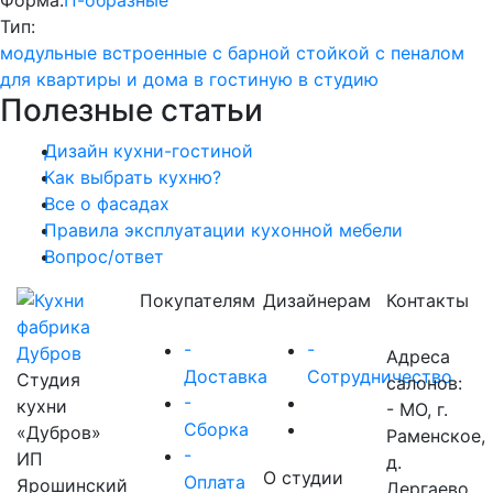
Форма:
П-образные
Тип:
модульные
встроенные
с барной стойкой
с пеналом
для квартиры и дома
в гостиную
в студию
Полезные статьи
Дизайн кухни-гостиной
Как выбрать кухню?
Все о фасадах
Правила эксплуатации кухонной мебели
Вопрос/ответ
Покупателям
Дизайнерам
Контакты
-
-
Адреса
Доставка
Сотрудничество
Студия
салонов:
-
кухни
- МО, г.
Сборка
«Дубров»
Раменское,
-
ИП
д.
О студии
Оплата
Ярошинский
Дергаево,