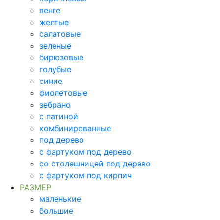
венге
желтые
салатовые
зеленые
бирюзовые
голубые
синие
фиолетовые
зебрано
с патиной
комбинированные
под дерево
с фартуком под дерево
со столешницей под дерево
с фартуком под кирпич
РАЗМЕР
маленькие
большие