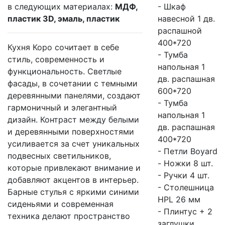
в следующих материалах:
МДФ,
- Шкаф
пластик 3D, эмаль, пластик
навесной 1 дв.
распашной
400*720
Кухня Коро сочитает в себе
- Тумба
стиль, современность и
напольная 1
функциональность. Светлые
дв. распашная
фасады, в сочетании с темными
600*720
деревянными панелями, создают
- Тумба
гармоничный и элегантный
напольная 1
дизайн. Контраст между белыми
дв. распашная
и деревянными поверхностями
400*720
усиливается за счет уникальных
- Петли Boyard
подвесных светильников,
- Ножки 8 шт.
которые привлекают внимание и
- Ручки 4 шт.
добавляют акцентов в интерьер.
- Столешница
Барные стулья с яркими синими
HPL 26 мм
сиденьями и современная
- Плинтус + 2
техника делают пространство
заглушки