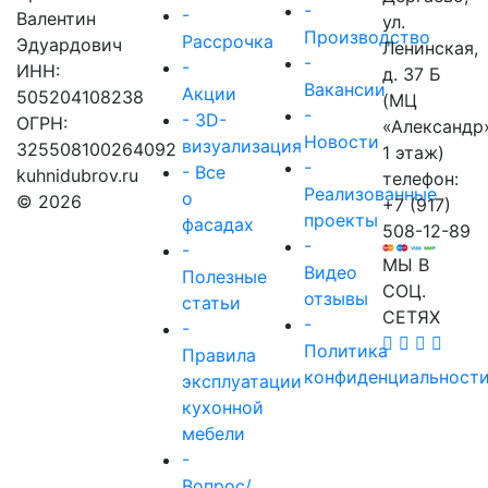
-
-
Валентин
ул.
Производство
Рассрочка
Эдуардович
Ленинская,
-
-
ИНН:
д. 37 Б
Вакансии
Акции
505204108238
(МЦ
-
- 3D-
ОГРН:
«Александр
Новости
визуализация
325508100264092
1 этаж)
-
- Все
kuhnidubrov.ru
телефон:
Реализованные
о
© 2026
+7 (917)
проекты
фасадах
508-12-89
-
-
МЫ В
Видео
Полезные
СОЦ.
отзывы
статьи
СЕТЯХ
-
-
Политика
Правила
конфиденциальност
эксплуатации
кухонной
мебели
-
Вопрос/