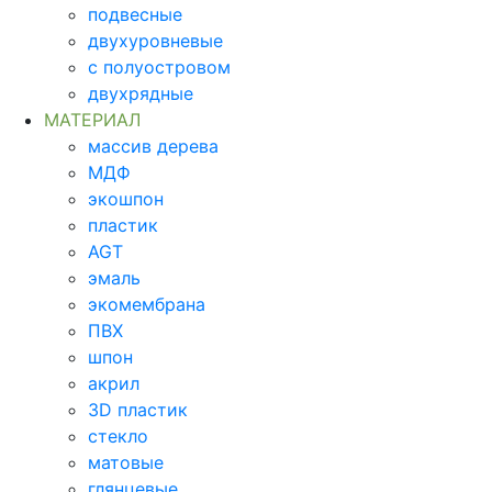
подвесные
двухуровневые
с полуостровом
двухрядные
МАТЕРИАЛ
массив дерева
МДФ
экошпон
пластик
AGT
эмаль
экомембрана
ПВХ
шпон
акрил
3D пластик
стекло
матовые
глянцевые