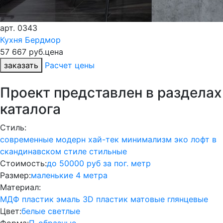
арт.
0343
Кухня Бердмор
57 667 руб.
цена
заказать
Расчет цены
Проект представлен в разделах
каталога
Стиль:
современные
модерн
хай-тек
минимализм
эко
лофт
в
скандинавском стиле
стильные
Стоимость:
до 50000 руб за пог. метр
Размер:
маленькие
4 метра
Материал:
МДФ
пластик
эмаль
3D пластик
матовые
глянцевые
Цвет:
белые
светлые