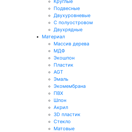
Круглые
Previous
Подвесные
Двухуровневые
С полуостровом
Двухрядные
Материал
Массив дерева
МДФ
Экошпон
Пластик
AGT
Эмаль
Экомембрана
ПВХ
Шпон
Акрил
3D пластик
Стекло
Матовые