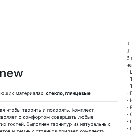
В 
на
 new
- 
- 
- 
ующих материалах:
стекло, глянцевые
- 
- 
- 
ая чтобы творить и покорять. Комплект
- 
зволяет с комфортом совершать любые
- 
их гостей. Выполнен гарнитур из натуральных
- 
етов и темных оттенков придает комплекту