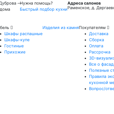
 Дуброва —
Нужна помощь?
Адреса салонов
Раменское, д. Дергаев
 дома
Быстрый подбор кухни
бель
Изделия из камня
Покупателям
Шкафы распашные
Доставка
Шкафы-купе
Сборка
Гостиные
Оплата
Прихожие
Рассрочка
3D-визуали
Все о фасад
Полезные с
Правила эк
кухонной м
Вопрос/отв