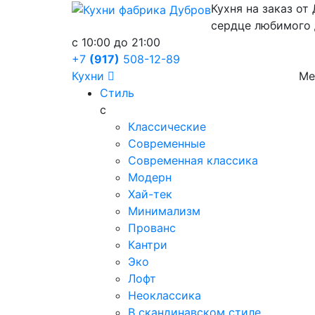
Кухня на заказ от
сердце любимого
c 10:00 до 21:00
+7
(917)
508-12-89
Кухни
Ме
Стиль
с
Классические
Современные
Современная классика
Модерн
Хай-тек
Минимализм
Прованс
Кантри
Эко
Лофт
Неоклассика
В скандинавском стиле