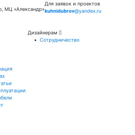
Для заявок и проектов
о, МЦ «Александр»
kuhnidubrov
@yandex.ru
Дизайнерам
Сотрудничество
зация
ах
татьи
сплуатации
ебели
ет