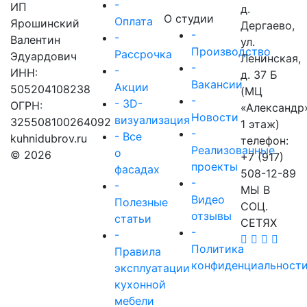
-
ИП
д.
О студии
Оплата
Ярошинский
Дергаево,
-
-
Валентин
ул.
Производство
Рассрочка
Эдуардович
Ленинская,
-
-
ИНН:
д. 37 Б
Вакансии
Акции
505204108238
(МЦ
-
- 3D-
ОГРН:
«Александр
Новости
визуализация
325508100264092
1 этаж)
-
- Все
kuhnidubrov.ru
телефон:
Реализованные
о
© 2026
+7 (917)
проекты
фасадах
508-12-89
-
-
МЫ В
Видео
Полезные
СОЦ.
отзывы
статьи
СЕТЯХ
-
-
Политика
Правила
конфиденциальност
эксплуатации
кухонной
мебели