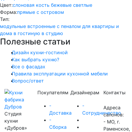
Цвет:
слоновая кость
бежевые
светлые
Форма:
прямые
с островом
Тип:
модульные
встроенные
с пеналом
для квартиры и
дома
в гостиную
в студию
Полезные статьи
Дизайн кухни-гостиной
Как выбрать кухню?
Все о фасадах
Правила эксплуатации кухонной мебели
Вопрос/ответ
Покупателям
Дизайнерам
Контакты
-
-
Адреса
Доставка
Сотрудничество
Студия
салонов:
-
кухни
- МО, г.
Сборка
«Дубров»
Раменское,