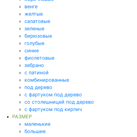
венге
желтые
салатовые
зеленые
бирюзовые
голубые
синие
фиолетовые
зебрано
с патиной
комбинированные
под дерево
с фартуком под дерево
со столешницей под дерево
с фартуком под кирпич
РАЗМЕР
маленькие
большие