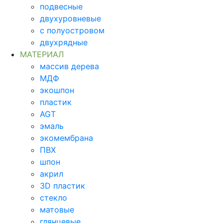
подвесные
двухуровневые
с полуостровом
двухрядные
МАТЕРИАЛ
массив дерева
МДФ
экошпон
пластик
AGT
эмаль
экомембрана
ПВХ
шпон
акрил
3D пластик
стекло
матовые
глянцевые