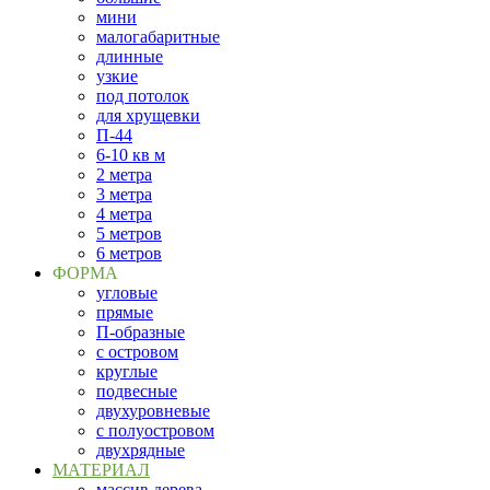
мини
малогабаритные
длинные
узкие
под потолок
для хрущевки
П-44
6-10 кв м
2 метра
3 метра
4 метра
5 метров
6 метров
ФОРМА
угловые
прямые
П-образные
с островом
круглые
подвесные
двухуровневые
с полуостровом
двухрядные
МАТЕРИАЛ
массив дерева