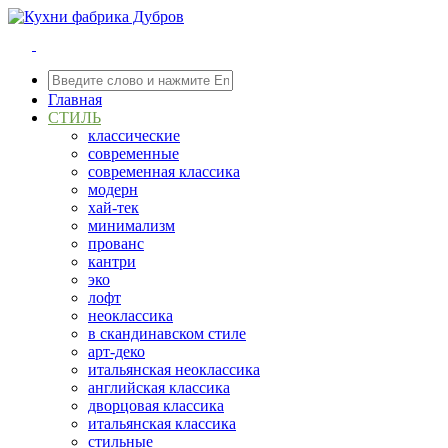
Главная
СТИЛЬ
классические
современные
современная классика
модерн
хай-тек
минимализм
прованс
кантри
эко
лофт
неоклассика
в скандинавском стиле
арт-деко
итальянская неоклассика
английская классика
дворцовая классика
итальянская классика
стильные