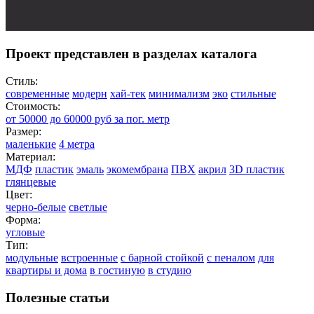
Проект представлен в разделах каталога
Стиль:
современные
модерн
хай-тек
минимализм
эко
стильные
Стоимость:
от 50000 до 60000 руб за пог. метр
Размер:
маленькие
4 метра
Материал:
МДФ
пластик
эмаль
экомембрана
ПВХ
акрил
3D пластик
глянцевые
Цвет:
черно-белые
светлые
Форма:
угловые
Тип:
модульные
встроенные
с барной стойкой
с пеналом
для
квартиры и дома
в гостиную
в студию
Полезные статьи