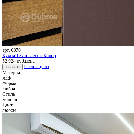
арт.
0370
Кухня Техно Легно Колор
52 924 руб.
цена
Расчет цены
заказать
Материал
мдф
Форма
любая
Стиль
модерн
Цвет
любой