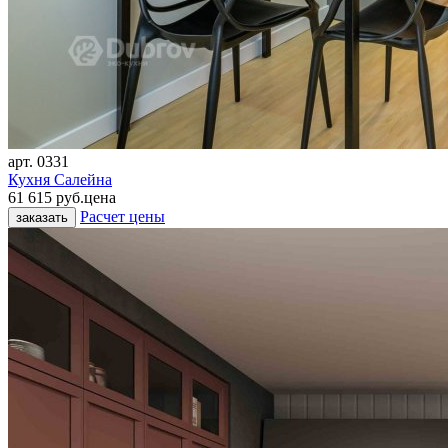
арт.
0331
Кухня Салейна
61 615 руб.
цена
Расчет цены
заказать