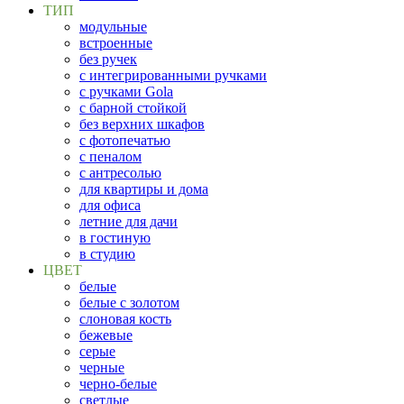
ТИП
модульные
встроенные
без ручек
с интегрированными ручками
с ручками Gola
с барной стойкой
без верхних шкафов
с фотопечатью
с пеналом
с антресолью
для квартиры и дома
для офиса
летние для дачи
в гостиную
в студию
ЦВЕТ
белые
белые с золотом
слоновая кость
бежевые
серые
черные
черно-белые
светлые