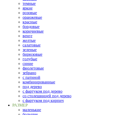
темные
яркие
розовые
оранжевые
красные
бордовые
коричневые
венге
желтые
салатовые
зеленые
бирюзовые
голубые
синие
фиолетовые
зебрано
с патиной
комбинированные
под дерево
с фартуком под дерево
со столешницей под дерево
с фартуком под кирпич
РАЗМЕР
маленькие
большие