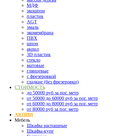
МДФ
экошпон
пластик
AGT
эмаль
экомембрана
ПВХ
шпон
акрил
3D пластик
стекло
матовые
глянцевые
с фрезеровкой
гладкие (без фрезеровки)
СТОИМОСТЬ
до 50000 руб за пог. метр
от 50000 до 60000 руб за пог. метр
от 60000 до 80000 руб за пог. метр
от 80000 руб за пог. метр
АКЦИИ
Мебель
Шкафы распашные
Шкафы-купе