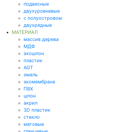
подвесные
двухуровневые
с полуостровом
двухрядные
МАТЕРИАЛ
массив дерева
МДФ
экошпон
пластик
AGT
эмаль
экомембрана
ПВХ
шпон
акрил
3D пластик
стекло
матовые
глянцевые