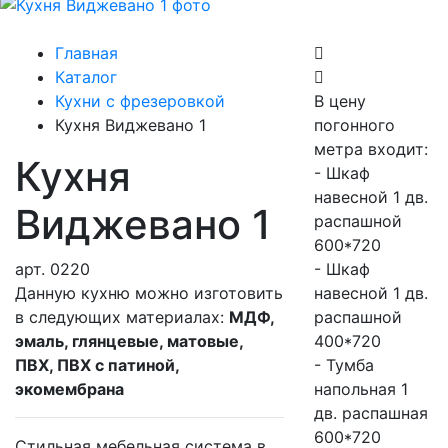
Главная
Каталог
Кухни с фрезеровкой
В цену
Кухня Виджевано 1
погонного
метра входит:
Кухня
- Шкаф
навесной 1 дв.
Виджевано 1
распашной
600*720
арт.
0220
- Шкаф
Данную кухню можно изготовить
навесной 1 дв.
в следующих материалах:
МДФ,
распашной
эмаль, глянцевые, матовые,
400*720
ПВХ, ПВХ с патиной,
- Тумба
экомембрана
напольная 1
дв. распашная
600*720
Стильная мебельная система в