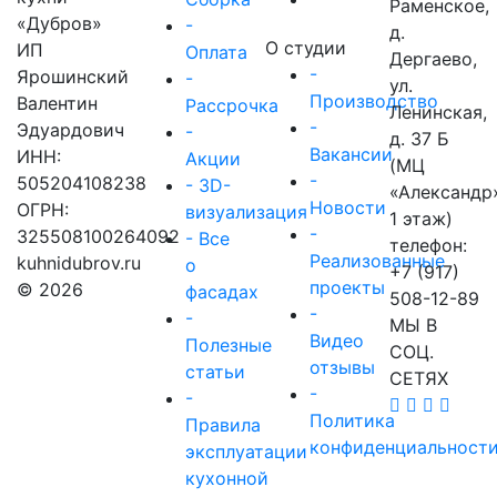
Раменское,
«Дубров»
-
д.
О студии
ИП
Оплата
Дергаево,
-
Ярошинский
-
ул.
Производство
Валентин
Рассрочка
Ленинская,
-
Эдуардович
-
д. 37 Б
Вакансии
ИНН:
Акции
(МЦ
-
505204108238
- 3D-
«Александр
Новости
ОГРН:
визуализация
1 этаж)
-
325508100264092
- Все
телефон:
Реализованные
kuhnidubrov.ru
о
+7 (917)
проекты
© 2026
фасадах
508-12-89
-
-
МЫ В
Видео
Полезные
СОЦ.
отзывы
статьи
СЕТЯХ
-
-
Политика
Правила
конфиденциальност
эксплуатации
кухонной