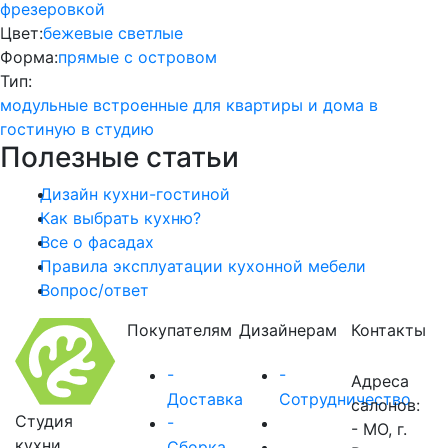
фрезеровкой
Цвет:
бежевые
светлые
Форма:
прямые
с островом
Тип:
модульные
встроенные
для квартиры и дома
в
гостиную
в студию
Полезные статьи
Дизайн кухни-гостиной
Как выбрать кухню?
Все о фасадах
Правила эксплуатации кухонной мебели
Вопрос/ответ
Покупателям
Дизайнерам
Контакты
-
-
Адреса
Доставка
Сотрудничество
салонов:
Студия
-
- МО, г.
кухни
Сборка