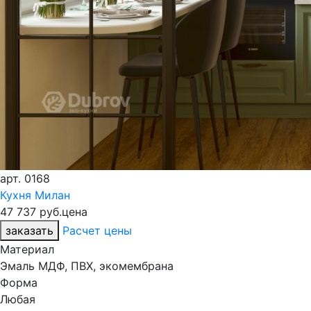
арт.
0168
Кухня Милан
47 737 руб.
цена
заказать
Расчет цены
Материал
Эмаль МДФ, ПВХ, экомембрана
Форма
Любая