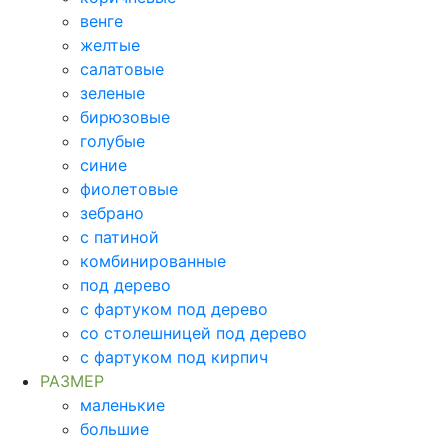
венге
желтые
салатовые
зеленые
бирюзовые
голубые
синие
фиолетовые
зебрано
с патиной
комбинированные
под дерево
с фартуком под дерево
со столешницей под дерево
с фартуком под кирпич
РАЗМЕР
маленькие
большие