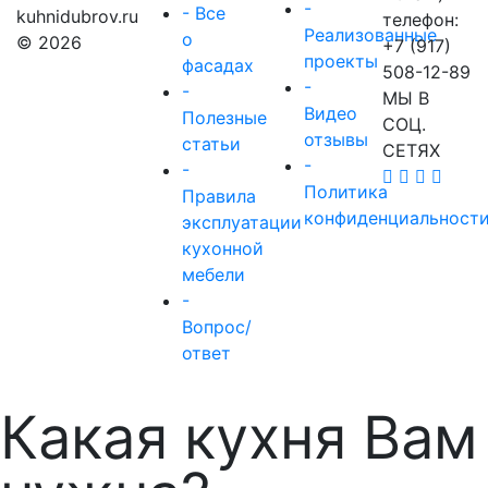
-
- Все
kuhnidubrov.ru
телефон:
Реализованные
о
© 2026
+7 (917)
проекты
фасадах
508-12-89
-
-
МЫ В
Видео
Полезные
СОЦ.
отзывы
статьи
СЕТЯХ
-
-
Политика
Правила
конфиденциальност
эксплуатации
кухонной
мебели
-
Вопрос/
ответ
Какая кухня Вам