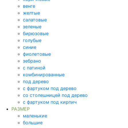
венге
желтые
салатовые
зеленые
бирюзовые
голубые
синие
фиолетовые
зебрано
с патиной
комбинированные
под дерево
с фартуком под дерево
со столешницей под дерево
с фартуком под кирпич
РАЗМЕР
маленькие
большие