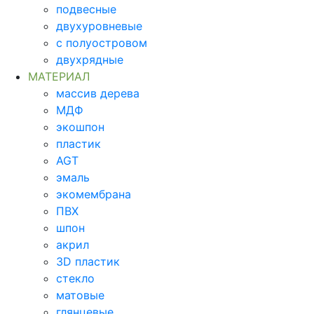
подвесные
двухуровневые
с полуостровом
двухрядные
МАТЕРИАЛ
массив дерева
МДФ
экошпон
пластик
AGT
эмаль
экомембрана
ПВХ
шпон
акрил
3D пластик
стекло
матовые
глянцевые