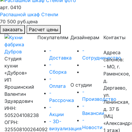
арт.
0410
Распашной шкаф Стенли
70 500 руб.
цена
заказать
Расчет цены
Покупателям
Дизайнерам
Контакты
-
-
Адреса
Доставка
Сотрудничество
Студия
салонов:
-
кухни
- МО, г.
Сборка
«Дубров»
Раменское,
-
ИП
д.
О студии
Оплата
Ярошинский
Дергаево,
-
-
Валентин
ул.
Производство
Рассрочка
Эдуардович
Ленинская,
-
-
ИНН:
д. 37 Б
Вакансии
Акции
505204108238
(МЦ
-
- 3D-
ОГРН:
«Александр
Новости
визуализация
325508100264092
1 этаж)