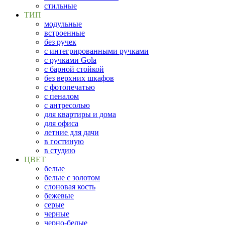
стильные
ТИП
модульные
встроенные
без ручек
с интегрированными ручками
с ручками Gola
с барной стойкой
без верхних шкафов
с фотопечатью
с пеналом
с антресолью
для квартиры и дома
для офиса
летние для дачи
в гостиную
в студию
ЦВЕТ
белые
белые с золотом
слоновая кость
бежевые
серые
черные
черно-белые