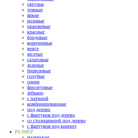
светлые
темные
яркие
розовые
оранжевые
красные
бордовые
коричневые
венге
желтые
салатовые
зеленые
бирюзовые
голубые
синие
фиолетовые
зебрано
с патиной
комбинированные
под дерево
с фартуком под дерево
со столешницей под дерево
с фартуком под кирпич
РАЗМЕР
маленькие