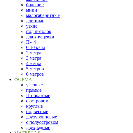
большие
мини
малогабаритные
длинные
узкие
под потолок
для хрущевки
П-44
6-10 кв м
2 метра
3 метра
4 метра
5 метров
6 метров
ФОРМА
угловые
прямые
П-образные
с островом
круглые
подвесные
двухуровневые
с полуостровом
двухрядные
МАТЕРИАЛ