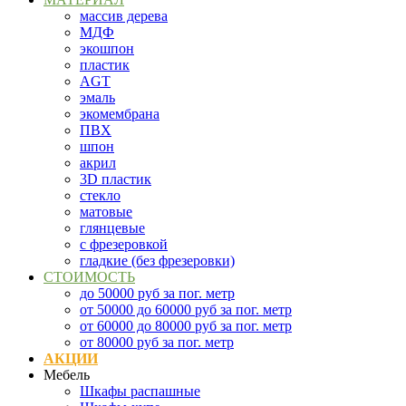
массив дерева
МДФ
экошпон
пластик
AGT
эмаль
экомембрана
ПВХ
шпон
акрил
3D пластик
стекло
матовые
глянцевые
с фрезеровкой
гладкие (без фрезеровки)
СТОИМОСТЬ
до 50000 руб за пог. метр
от 50000 до 60000 руб за пог. метр
от 60000 до 80000 руб за пог. метр
от 80000 руб за пог. метр
АКЦИИ
Мебель
Шкафы распашные