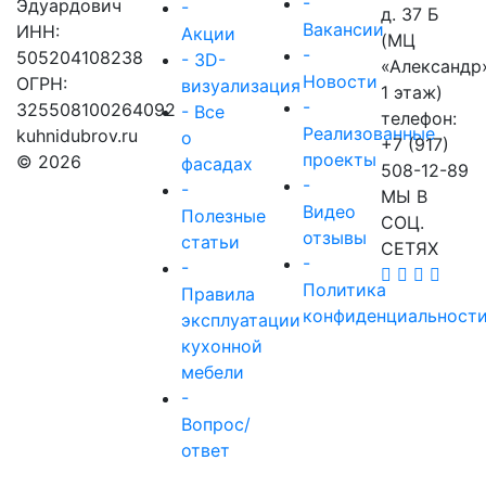
-
Эдуардович
-
д. 37 Б
Вакансии
ИНН:
Акции
(МЦ
-
505204108238
- 3D-
«Александр
Новости
ОГРН:
визуализация
1 этаж)
-
325508100264092
- Все
телефон:
Реализованные
kuhnidubrov.ru
о
+7 (917)
проекты
© 2026
фасадах
508-12-89
-
-
МЫ В
Видео
Полезные
СОЦ.
отзывы
статьи
СЕТЯХ
-
-
Политика
Правила
конфиденциальност
эксплуатации
кухонной
мебели
-
Вопрос/
ответ