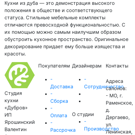
Кухни из дуба — это демонстрация высокого
положения в обществе и соответствующего
статуса. Стильные мебельные комплекты
отличаются превосходной функциональностью. С
их помощью можно самым наилучшим образом
обустроить кухонное пространство. Оригинальное
декорирование придает ему больше изящества и
красоты.
Покупателям
Дизайнерам
Контакты
-
-
Адреса
Доставка
Сотрудничество
салонов:
Студия
-
- МО, г.
кухни
Сборка
Раменское,
«Дубров»
-
д.
О студии
ИП
Оплата
Дергаево,
-
Ярошинский
-
ул.
Производство
Валентин
Рассрочка
Ленинская,