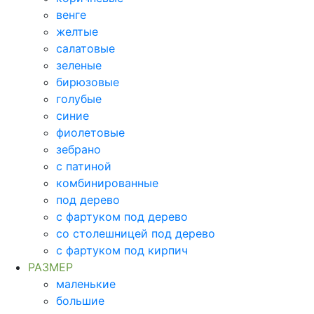
венге
желтые
салатовые
зеленые
бирюзовые
голубые
синие
фиолетовые
зебрано
с патиной
комбинированные
под дерево
с фартуком под дерево
со столешницей под дерево
с фартуком под кирпич
РАЗМЕР
маленькие
большие