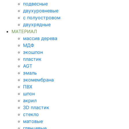
подвесные
двухуровневые
с полуостровом
двухрядные
МАТЕРИАЛ
массив дерева
МДФ
экошпон
пластик
AGT
эмаль
экомембрана
ПВХ
шпон
акрил
3D пластик
стекло
матовые
глянцевые