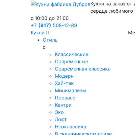
Кухня на заказ от
сердце любимого
c 10:00 до 21:00
+7
(917)
508-12-89
Кухни
Ме
Стиль
с
Классические
Современные
Современная классика
Модерн
Хай-тек
Минимализм
Прованс
Кантри
Эко
Лофт
Неоклассика
В скандинавском стиле