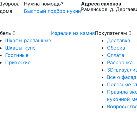
 Дуброва —
Нужна помощь?
Адреса салонов
Раменское, д. Дергаев
 дома
Быстрый подбор кухни
бель
Изделия из камня
Покупателям
Шкафы распашные
Доставка
Шкафы-купе
Сборка
Гостиные
Оплата
Прихожие
Рассрочка
3D-визуали
Все о фасад
Полезные с
Правила эк
кухонной м
Вопрос/отв