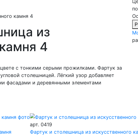
Ц
по
нного камня 4
Ос
Р
шница из
Мо
ра
 камня 4
 цвете с тонкими серыми прожилками. Фартук за
 угловой столешницей. Лёгкий узор добавляет
ыми фасадами и деревянными элементами
арт.
0419
камня
Фартук и столешница из искусственного к