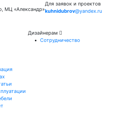
Для заявок и проектов
о, МЦ «Александр»
kuhnidubrov
@yandex.ru
Дизайнерам
Сотрудничество
зация
ах
татьи
сплуатации
ебели
ет