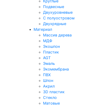
Круглые
Previous
Подвесные
Двухуровневые
С полуостровом
Двухрядные
Материал
Массив дерева
МДФ
Экошпон
Пластик
AGT
Эмаль
Экомембрана
ПВХ
Шпон
Акрил
3D пластик
Стекло
Матовые