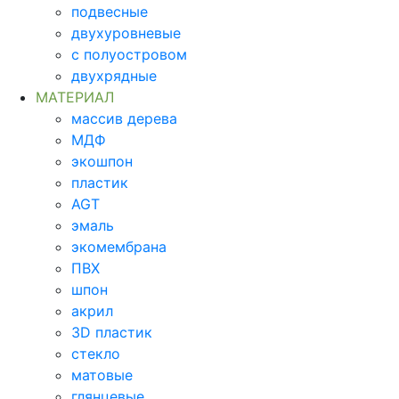
подвесные
двухуровневые
с полуостровом
двухрядные
МАТЕРИАЛ
массив дерева
МДФ
экошпон
пластик
AGT
эмаль
экомембрана
ПВХ
шпон
акрил
3D пластик
стекло
матовые
глянцевые