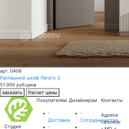
арт.
0408
Распашной шкаф Легато 2
51 900 руб.
цена
заказать
Расчет цены
Покупателям
Дизайнерам
Контакты
-
-
Адреса
Доставка
Сотрудничество
салонов:
Студия
-
- МО, г.