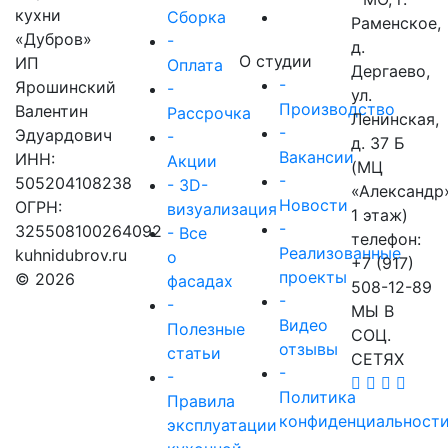
кухни
Сборка
Раменское,
«Дубров»
-
д.
О студии
ИП
Оплата
Дергаево,
-
Ярошинский
-
ул.
Производство
Валентин
Рассрочка
Ленинская,
-
Эдуардович
-
д. 37 Б
Вакансии
ИНН:
Акции
(МЦ
-
505204108238
- 3D-
«Александр
Новости
ОГРН:
визуализация
1 этаж)
-
325508100264092
- Все
телефон:
Реализованные
kuhnidubrov.ru
о
+7 (917)
проекты
© 2026
фасадах
508-12-89
-
-
МЫ В
Видео
Полезные
СОЦ.
отзывы
статьи
СЕТЯХ
-
-
Политика
Правила
конфиденциальност
эксплуатации