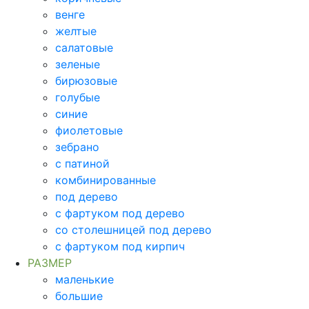
венге
желтые
салатовые
зеленые
бирюзовые
голубые
синие
фиолетовые
зебрано
с патиной
комбинированные
под дерево
с фартуком под дерево
со столешницей под дерево
с фартуком под кирпич
РАЗМЕР
маленькие
большие