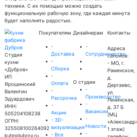
техники. С их помощью можно создать
функциональную рабочую зону, где каждая минута
будет наполнять радостью.
Покупателям
Дизайнерам
Контакты
-
-
Адреса
Доставка
Сотрудничество
Студия
салонов:
-
кухни
- МО, г.
Сборка
«Дубров»
Раменское,
-
ИП
д.
О студии
Оплата
Ярошинский
Дергаево,
-
-
Валентин
ул.
Производство
Рассрочка
Эдуардович
Ленинская,
-
-
ИНН:
д. 37 Б
Вакансии
Акции
505204108238
(МЦ
-
- 3D-
ОГРН:
«Александр
Новости
визуализация
325508100264092
1 этаж)
-
- Все
kuhnidubrov.ru
телефон: