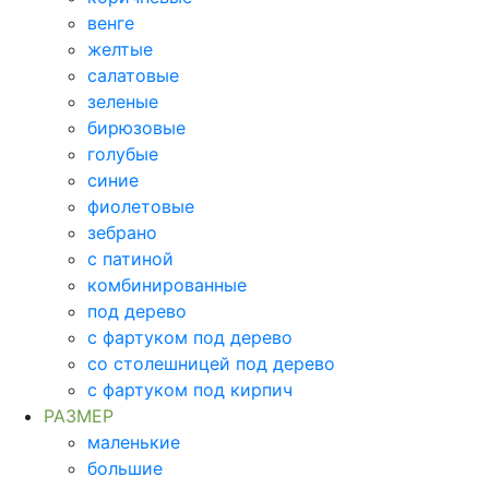
венге
желтые
салатовые
зеленые
бирюзовые
голубые
синие
фиолетовые
зебрано
с патиной
комбинированные
под дерево
с фартуком под дерево
со столешницей под дерево
с фартуком под кирпич
РАЗМЕР
маленькие
большие