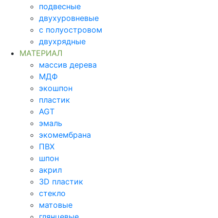
подвесные
двухуровневые
с полуостровом
двухрядные
МАТЕРИАЛ
массив дерева
МДФ
экошпон
пластик
AGT
эмаль
экомембрана
ПВХ
шпон
акрил
3D пластик
стекло
матовые
глянцевые