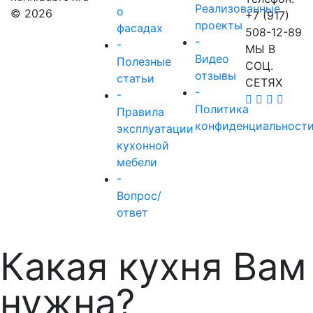
Реализованные
о
© 2026
+7 (917)
проекты
фасадах
508-12-89
-
-
МЫ В
Видео
Полезные
СОЦ.
отзывы
статьи
СЕТЯХ
-
-
Политика
Правила
конфиденциальност
эксплуатации
кухонной
мебели
-
Вопрос/
ответ
Какая кухня Вам
нужна?