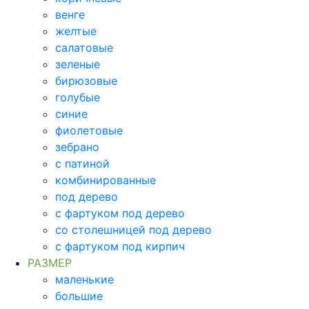
венге
желтые
салатовые
зеленые
бирюзовые
голубые
синие
фиолетовые
зебрано
с патиной
комбинированные
под дерево
с фартуком под дерево
со столешницей под дерево
с фартуком под кирпич
РАЗМЕР
маленькие
большие