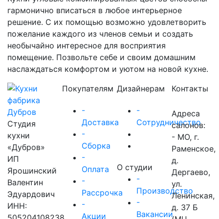
гармонично вписаться в любое интерьерное
решение. С их помощью возможно удовлетворить
пожелание каждого из членов семьи и создать
необычайно интересное для восприятия
помещение. Позвольте себе и своим домашним
наслаждаться комфортом и уютом на новой кухне.
Покупателям
Дизайнерам
Контакты
-
-
Адреса
Доставка
Сотрудничество
Студия
салонов:
-
кухни
- МО, г.
Сборка
«Дубров»
Раменское,
-
ИП
д.
О студии
Оплата
Ярошинский
Дергаево,
-
-
Валентин
ул.
Производство
Рассрочка
Эдуардович
Ленинская,
-
-
ИНН:
д. 37 Б
Вакансии
Акции
505204108238