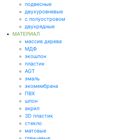
подвесные
двухуровневые
с полуостровом
двухрядные
МАТЕРИАЛ
массив дерева
МДФ
экошпон
пластик
AGT
эмаль
экомембрана
ПВХ
шпон
акрил
3D пластик
стекло
матовые
глянцевые