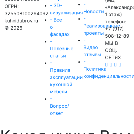
(МЦ
-
- 3D-
ОГРН:
«Александр
Новости
визуализация
325508100264092
1 этаж)
-
- Все
kuhnidubrov.ru
телефон:
Реализованные
о
© 2026
+7 (917)
проекты
фасадах
508-12-89
-
-
МЫ В
Видео
Полезные
СОЦ.
отзывы
статьи
СЕТЯХ
-
-
Политика
Правила
конфиденциальност
эксплуатации
кухонной
мебели
-
Вопрос/
ответ